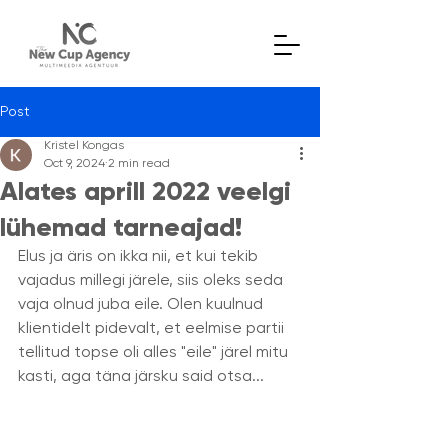
Post
Kristel Kongas
Oct 9, 2024
2 min read
Alates aprill 2022 veelgi
lühemad tarneajad!
Elus ja äris on ikka nii, et kui tekib 
vajadus millegi järele, siis oleks seda 
vaja olnud juba eile. Olen kuulnud 
klientidelt pidevalt, et eelmise partii 
tellitud topse oli alles "eile" järel mitu 
kasti, aga täna järsku said otsa... 