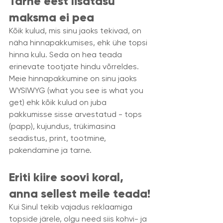
Tarne eest lisatasu 
maksma ei pea 
Kõik kulud, mis sinu jaoks tekivad, on 
näha hinnapakkumises, ehk ühe topsi 
hinna kulu. Seda on hea teada 
erinevate tootjate hindu võrreldes. 
Meie hinnapakkumine on sinu jaoks 
WYSIWYG (what you see is what you 
get) ehk kõik kulud on juba 
pakkumisse sisse arvestatud - tops 
(papp), kujundus, trükimasina 
seadistus, print, tootmine, 
pakendamine ja tarne. 
Eriti kiire soovi koral, 
anna sellest meile teada!
Kui Sinul tekib vajadus reklaamiga 
topside järele, olgu need siis kohvi- ja 