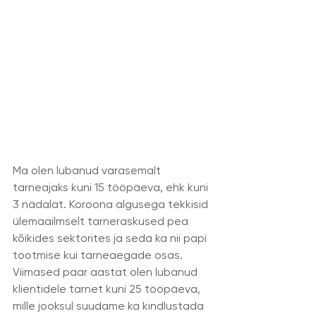
Ma olen lubanud varasemalt 
tarneajaks kuni 15 tööpäeva, ehk kuni 
3 nädalat. Koroona algusega tekkisid 
ülemaailmselt tarneraskused pea 
kõikides sektorites ja seda ka nii papi 
tootmise kui tarneaegade osas. 
Viimased paar aastat olen lubanud 
klientidele tarnet kuni 25 tööpäeva, 
mille jooksul suudame ka kindlustada 