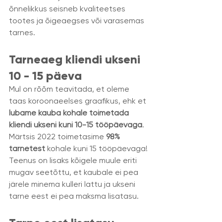
õnnelikkus seisneb kvaliteetses 
tootes ja õigeaegses või varasemas 
tarnes. 
Tarneaeg kliendi ukseni 
10 - 15 päeva
Mul on rõõm teavitada, et oleme 
taas koroonaeelses graafikus, ehk et 
lubame kauba kohale toimetada 
kliendi ukseni kuni 10-15 tööpäevaga
. 
Märtsis 2022 toimetasime 
98% 
tarnetest 
kohale kuni 15 tööpäevaga! 
Teenus on lisaks kõigele muule eriti 
mugav seetõttu, et kaubale ei pea 
järele minema kulleri lattu ja ukseni 
tarne eest ei pea maksma lisatasu. 