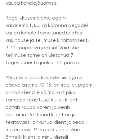
kauba kohalejõudmise. 
Tegelikkuses oleme aga nii 
varasemalt, kui ka koroona aegadel 
kauba kohale toimetanud (alates 
kujunduse ja tellimuse kinnitamisest) 
3-10 tööpäeva jooksul. Vaid ühe 
tellimuse tarne on ületanud 7 
tegevusaasta jooksul 20 päeva. 
Miks me ei luba kliendile siis aga 3 
päeva asemel 10-15, on see, et pigem 
annan kliendile võimalikult pika 
tarneaja teavituse, kui et klient 
ootab kaupa varem ja peab 
pettuma. Pettunud klient on ju 
teatavasti lahkunud klient ja seda 
ma ei soovi. Minu jaoks on oluline 
õnnelik klient ja minu kliendi 