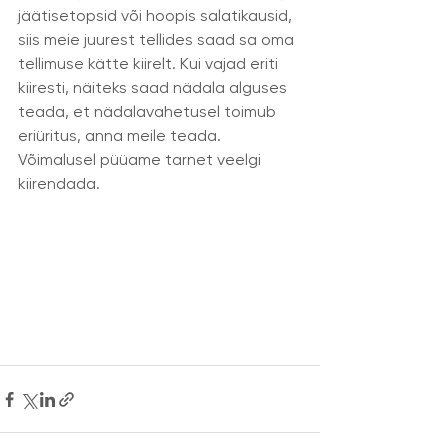
jäätisetopsid või hoopis salatikausid, 
siis meie juurest tellides saad sa oma 
tellimuse kätte kiirelt. Kui vajad eriti 
kiiresti, näiteks saad nädala alguses 
teada, et nädalavahetusel toimub 
eriüritus, anna meile teada. 
Võimalusel püüame tarnet veelgi 
kiirendada.