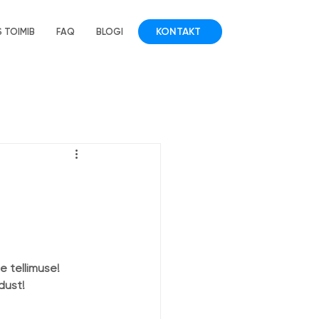
KONTAKT
 TOIMIB
FAQ
BLOGI
 tellimuse! 
dust!