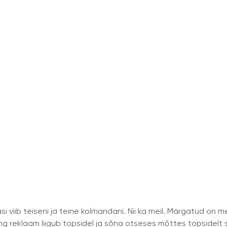
s asi viib teiseni ja teine kolmandani. Nii ka meil. Märgatud on 
ng reklaam liigub topsidel ja sõna otseses mõttes topsidelt 