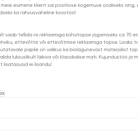
eie esimene klient sai positiivse kogemuse osaliseks ning, e
üüdseks ka rahvusvaheline koostöö!
eilt saab tellida nii reklaamiga kohvitopse jagamiseks ca 70 e
kohviku, ettevõtte või ettevõtmise reklaamiga topse. Lisaks 
tatavale papile on valikus ka biolagunevast materjalist tops
lida luksuslikult läikiva või klassikalise mati. Kujundustöö ja 
 lisatasusid ei lisandu!
ps