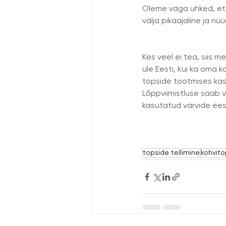
Oleme väga uhked, et m
välja pikaajaline ja n
Kes veel ei tea, siis m
üle Eesti, kui ka oma 
topside tootmises kasu
Lõppviimistluse saab va
kasutatud värvide eest
topside tellimine
kohvito