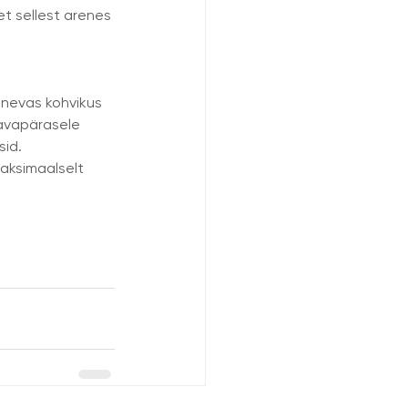
t sellest arenes 
rinevas kohvikus 
tavapärasele 
id. 
maksimaalselt 