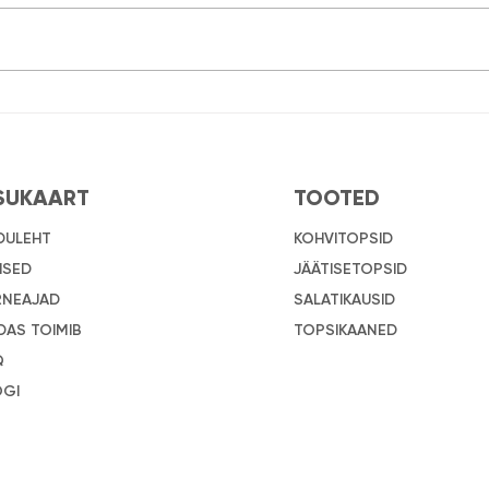
3D kujundus annab hea
Uued
ettekujutuse, kuidas tops
top
välja näeb
SUKAART
TOOTED
DULEHT
KOHVITOPSID
ISED
JÄÄTISETOPSID
RNEAJAD
SALATIKAUSID
DAS TOIMIB
TOPSIKAANED
Q
OGI