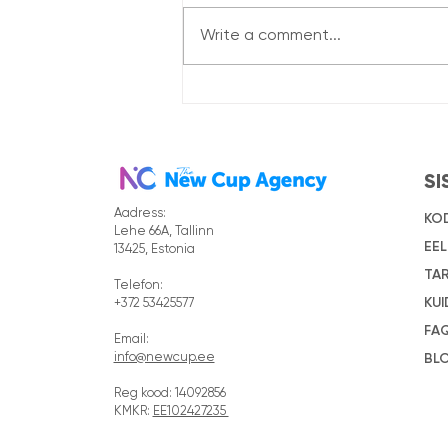
Write a comment...
Minu Gelato'ga kolm
hooaega koostööd
SI
Aadress:
KO
Lehe 66A, Tallinn
EEL
13425, Estonia
TA
Telefon:
KUI
+372 53425577
FA
Email:
BL
info@newcup.ee
Reg kood: 14092856
KMKR:
EE102427235