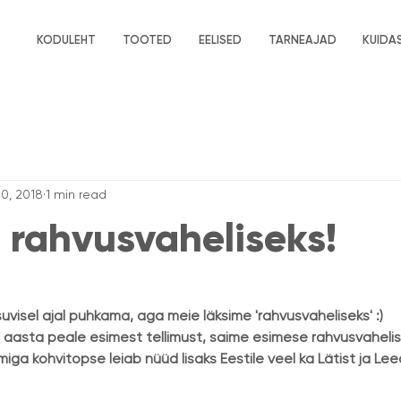
KODULEHT
TOOTED
EELISED
TARNEAJAD
KUIDAS
10, 2018
1 min read
 rahvusvaheliseks!
uvisel ajal puhkama, aga meie läksime 'rahvusvaheliseks' :)
 aasta peale esimest tellimust, saime esimese rahvusvahelise
ga kohvitopse leiab nüüd lisaks Eestile veel ka Lätist ja Lee