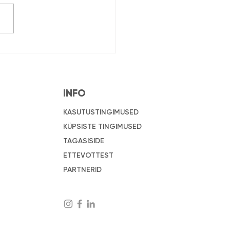
 biolagunevad papist
sikaaned
INFO
KASUTUSTINGIMUSED
KÜPSISTE TINGIMUSED
TAGASISIDE
ETTEVOTTEST
PARTNERID