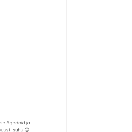
meie ägedaid ja 
suust-suhu 😊. 